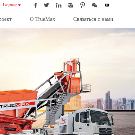
Language
роект
О TrueMax
Связаться с нами